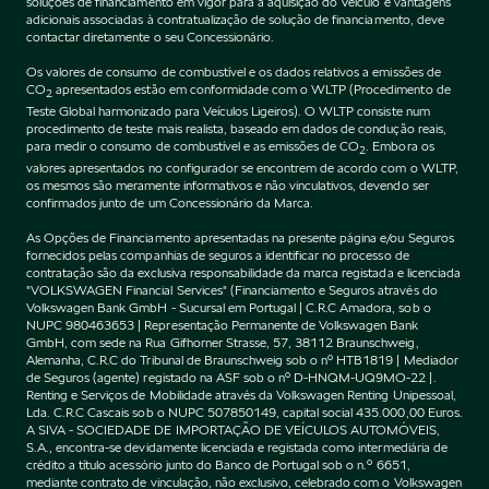
soluções de financiamento em vigor para a aquisição do Veículo e vantagens
adicionais associadas à contratualização de solução de financiamento, deve
contactar diretamente o seu Concessionário.
Os valores de consumo de combustível e os dados relativos a emissões de
CO
apresentados estão em conformidade com o WLTP (Procedimento de
2
Teste Global harmonizado para Veículos Ligeiros). O WLTP consiste num
procedimento de teste mais realista, baseado em dados de condução reais,
para medir o consumo de combustível e as emissões de CO
. Embora os
2
valores apresentados no configurador se encontrem de acordo com o WLTP,
os mesmos são meramente informativos e não vinculativos, devendo ser
confirmados junto de um Concessionário da Marca.
As Opções de Financiamento apresentadas na presente página e/ou Seguros
fornecidos pelas companhias de seguros a identificar no processo de
contratação são da exclusiva responsabilidade da marca registada e licenciada
"VOLKSWAGEN Financial Services" (Financiamento e Seguros através do
Volkswagen Bank GmbH - Sucursal em Portugal | C.R.C Amadora, sob o
NUPC 980463653 | Representação Permanente de Volkswagen Bank
GmbH, com sede na Rua Gifhorner Strasse, 57, 38112 Braunschweig,
Alemanha, C.R.C do Tribunal de Braunschweig sob o nº HTB1819 | Mediador
de Seguros (agente) registado na ASF sob o nº D-HNQM-UQ9MO-22 |.
Renting e Serviços de Mobilidade através da Volkswagen Renting Unipessoal,
Lda. C.R.C Cascais sob o NUPC 507850149, capital social 435.000,00 Euros.
A SIVA - SOCIEDADE DE IMPORTAÇÃO DE VEÍCULOS AUTOMÓVEIS,
S.A., encontra-se devidamente licenciada e registada como intermediária de
crédito a título acessório junto do Banco de Portugal sob o n.º 6651,
mediante contrato de vinculação, não exclusivo, celebrado com o Volkswagen