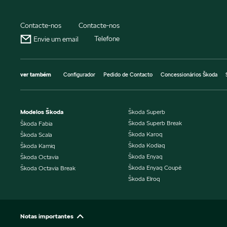
Contacte-nos
Contacte-nos
Telefone
Envie um email
ver também
Configurador
Pedido de Contacto
Concessionários Škoda
Modelos Škoda
Škoda Superb
Škoda Superb Break
Škoda Fabia
Škoda Karoq
Škoda Scala
Škoda Kodiaq
Škoda Kamiq
Škoda Enyaq
Škoda Octavia
Škoda Enyaq Coupé
Škoda Octavia Break
Škoda Elroq
Notas importantes