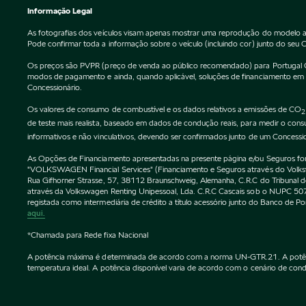
Informação Legal
As fotografias dos veículos visam apenas mostrar uma reprodução do modelo a
Pode confirmar toda a informação sobre o veículo (incluindo cor) junto do seu 
Os preços são PVPR (preço de venda ao público recomendado) para Portugal Cont
modos de pagamento e ainda, quando aplicável, soluções de financiamento em vi
Concessionário.
Os valores de consumo de combustível e os dados relativos a emissões de CO
2
de teste mais realista, baseado em dados de condução reais, para medir o co
informativos e não vinculativos, devendo ser confirmados junto de um Concessi
As Opções de Financiamento apresentadas na presente página e/ou Seguros forne
"VOLKSWAGEN Financial Services" (Financiamento e Seguros através do Vol
Rua Gifhorner Strasse, 57, 38112 Braunschweig, Alemanha, C.R.C do Tribuna
através da Volkswagen Renting Unipessoal, Lda. C.R.C Cascais sob o NUPC
registada como intermediária de crédito a título acessório junto do Banco de 
aqui.
*Chamada para Rede fixa Nacional
A potência máxima é determinada de acordo com a norma UN-GTR.21. A potência 
temperatura ideal. A potência disponível varia de acordo com o cenário de condu