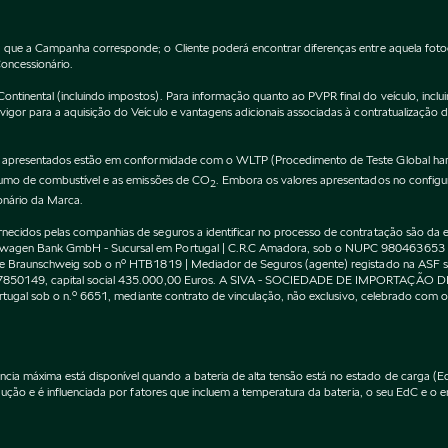
 que a Campanha corresponde; o Cliente poderá encontrar diferenças entre aquela fot
Concessionário.
inental (incluindo impostos). Para informação quanto ao PVPR final do veículo, incluin
gor para a aquisição do Veículo e vantagens adicionais associadas à contratualização 
apresentados estão em conformidade com o WLTP (Procedimento de Teste Global harm
nsumo de combustível e as emissões de CO
. Embora os valores apresentados no confi
2
onário da Marca.
cidos pelas companhias de seguros a identificar no processo de contratação são da exc
kswagen Bank GmbH - Sucursal em Portugal | C.R.C Amadora, sob o NUPC 980463653
l de Braunschweig sob o nº HTB1819 | Mediador de Seguros (agente) registado na AS
 507850149, capital social 435.000,00 Euros. A SIVA - SOCIEDADE DE IMPORTAÇÃO 
Portugal sob o n.º 6651, mediante contrato de vinculação, não exclusivo, celebrado co
máxima está disponível quando a bateria de alta tensão está no estado de carga (EdC)
ção e é influenciada por fatores que incluem a temperatura da bateria, o seu EdC e o en