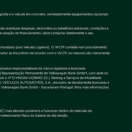
ografia e o veículo em concreto, nomeadamente equipamentos opcionais.
do eventuais despesas, descontos ou benefícios adicionais, condições e
de solução de financiamento, deve contactar diretamente o seu
onizado para Veículos Ligeiros). O WLTP consiste num procedimento
gurador se encontrem de acordo com o WLTP, os mesmos são meramente
lusiva responsabilidade da marca registada e licenciada
 | Representação Permanente de Volkswagen Bank GmbH, com sede na
F sob o nº D-HNQM-UQ9MO-22 |. Renting e Serviços de Mobilidade
DE VEÍCULOS AUTOMÓVEIS, S.A., encontra-se devidamente licenciada e
m o Volkswagen Bank Gmbh - Sucursal em Portugal. Para mais informações
 mais elevado possível e a funcionar dentro do intervalo de
velhecimento físico da bateria de alta tensão.