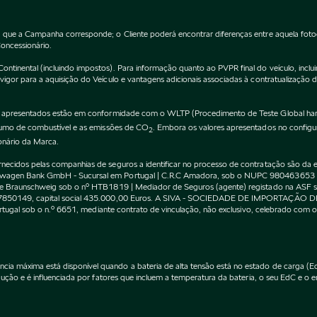
 que a Campanha corresponde; o Cliente poderá encontrar diferenças entre aquela fot
Concessionário.
inental (incluindo impostos). Para informação quanto ao PVPR final do veículo, incluin
gor para a aquisição do Veículo e vantagens adicionais associadas à contratualização 
apresentados estão em conformidade com o WLTP (Procedimento de Teste Global harm
nsumo de combustível e as emissões de CO
. Embora os valores apresentados no confi
2
onário da Marca.
cidos pelas companhias de seguros a identificar no processo de contratação são da exc
kswagen Bank GmbH - Sucursal em Portugal | C.R.C Amadora, sob o NUPC 980463653
l de Braunschweig sob o nº HTB1819 | Mediador de Seguros (agente) registado na AS
 507850149, capital social 435.000,00 Euros. A SIVA - SOCIEDADE DE IMPORTAÇÃO 
Portugal sob o n.º 6651, mediante contrato de vinculação, não exclusivo, celebrado co
máxima está disponível quando a bateria de alta tensão está no estado de carga (EdC)
ção e é influenciada por fatores que incluem a temperatura da bateria, o seu EdC e o en