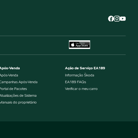
Após-Venda
Ação de Serviço EA189
Após-Venda
Informação Škoda
Campanhas Após-Venda
EA189 FAQs
Portal de Pacotes
Verificar o meu carro
Atualizações de Sistema
Manuais do proprietário