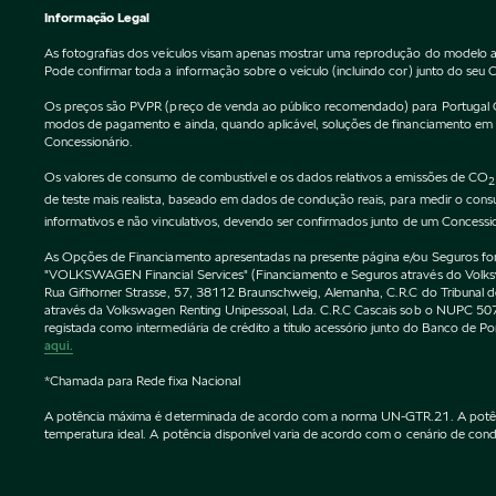
Informação Legal
As fotografias dos veículos visam apenas mostrar uma reprodução do modelo a
Pode confirmar toda a informação sobre o veículo (incluindo cor) junto do seu 
Os preços são PVPR (preço de venda ao público recomendado) para Portugal Cont
modos de pagamento e ainda, quando aplicável, soluções de financiamento em vi
Concessionário.
Os valores de consumo de combustível e os dados relativos a emissões de CO
2
de teste mais realista, baseado em dados de condução reais, para medir o co
informativos e não vinculativos, devendo ser confirmados junto de um Concessi
As Opções de Financiamento apresentadas na presente página e/ou Seguros forne
"VOLKSWAGEN Financial Services" (Financiamento e Seguros através do Vol
Rua Gifhorner Strasse, 57, 38112 Braunschweig, Alemanha, C.R.C do Tribuna
através da Volkswagen Renting Unipessoal, Lda. C.R.C Cascais sob o NUPC
registada como intermediária de crédito a título acessório junto do Banco de 
aqui.
*Chamada para Rede fixa Nacional
A potência máxima é determinada de acordo com a norma UN-GTR.21. A potência 
temperatura ideal. A potência disponível varia de acordo com o cenário de condu