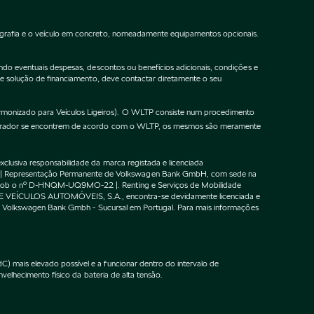
ografia e o veículo em concreto, nomeadamente equipamentos opcionais.
do eventuais despesas, descontos ou benefícios adicionais, condições e
de solução de financiamento, deve contactar diretamente o seu
onizado para Veículos Ligeiros). O WLTP consiste num procedimento
gurador se encontrem de acordo com o WLTP, os mesmos são meramente
lusiva responsabilidade da marca registada e licenciada
 | Representação Permanente de Volkswagen Bank GmbH, com sede na
F sob o nº D-HNQM-UQ9MO-22 |. Renting e Serviços de Mobilidade
DE VEÍCULOS AUTOMÓVEIS, S.A., encontra-se devidamente licenciada e
m o Volkswagen Bank Gmbh - Sucursal em Portugal. Para mais informações
 mais elevado possível e a funcionar dentro do intervalo de
velhecimento físico da bateria de alta tensão.