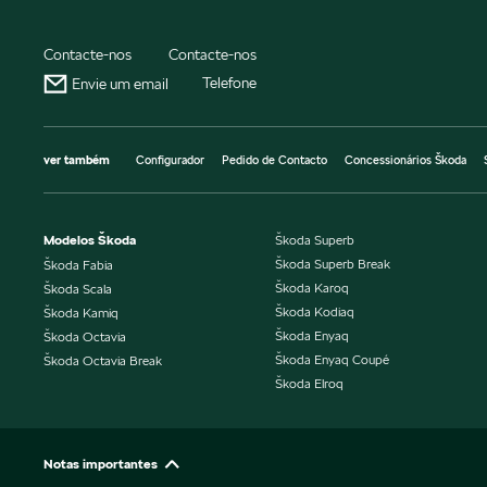
Contacte-nos
Contacte-nos
Telefone
Envie um email
ver também
Configurador
Pedido de Contacto
Concessionários Škoda
Modelos Škoda
Škoda Superb
Škoda Superb Break
Škoda Fabia
Škoda Karoq
Škoda Scala
Škoda Kodiaq
Škoda Kamiq
Škoda Enyaq
Škoda Octavia
Škoda Enyaq Coupé
Škoda Octavia Break
Škoda Elroq
Notas importantes