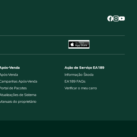
Após-Venda
Ação de Serviço EA189
Após-Venda
Informação Škoda
Campanhas Após-Venda
EA189 FAQs
Portal de Pacotes
Verificar o meu carro
Atualizações de Sistema
Manuais do proprietário