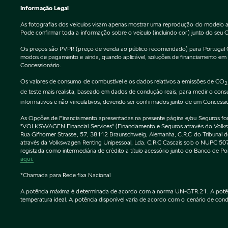
Informação Legal
As fotografias dos veículos visam apenas mostrar uma reprodução do modelo a
Pode confirmar toda a informação sobre o veículo (incluindo cor) junto do seu 
Os preços são PVPR (preço de venda ao público recomendado) para Portugal Cont
modos de pagamento e ainda, quando aplicável, soluções de financiamento em vi
Concessionário.
Os valores de consumo de combustível e os dados relativos a emissões de CO
2
de teste mais realista, baseado em dados de condução reais, para medir o co
informativos e não vinculativos, devendo ser confirmados junto de um Concessi
As Opções de Financiamento apresentadas na presente página e/ou Seguros forne
"VOLKSWAGEN Financial Services" (Financiamento e Seguros através do Vol
Rua Gifhorner Strasse, 57, 38112 Braunschweig, Alemanha, C.R.C do Tribuna
através da Volkswagen Renting Unipessoal, Lda. C.R.C Cascais sob o NUPC
registada como intermediária de crédito a título acessório junto do Banco de 
aqui.
*Chamada para Rede fixa Nacional
A potência máxima é determinada de acordo com a norma UN-GTR.21. A potência 
temperatura ideal. A potência disponível varia de acordo com o cenário de condu