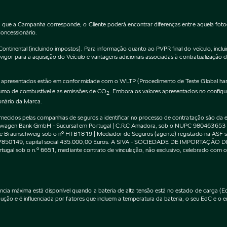
 que a Campanha corresponde; o Cliente poderá encontrar diferenças entre aquela fot
Concessionário.
inental (incluindo impostos). Para informação quanto ao PVPR final do veículo, incluin
gor para a aquisição do Veículo e vantagens adicionais associadas à contratualização 
apresentados estão em conformidade com o WLTP (Procedimento de Teste Global harm
nsumo de combustível e as emissões de CO
. Embora os valores apresentados no confi
2
onário da Marca.
cidos pelas companhias de seguros a identificar no processo de contratação são da exc
kswagen Bank GmbH - Sucursal em Portugal | C.R.C Amadora, sob o NUPC 980463653
l de Braunschweig sob o nº HTB1819 | Mediador de Seguros (agente) registado na AS
 507850149, capital social 435.000,00 Euros. A SIVA - SOCIEDADE DE IMPORTAÇÃO 
Portugal sob o n.º 6651, mediante contrato de vinculação, não exclusivo, celebrado co
máxima está disponível quando a bateria de alta tensão está no estado de carga (EdC)
ção e é influenciada por fatores que incluem a temperatura da bateria, o seu EdC e o en