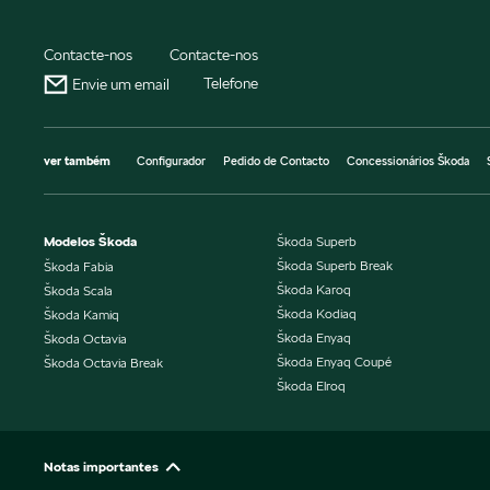
Contacte-nos
Contacte-nos
Telefone
Envie um email
ver também
Configurador
Pedido de Contacto
Concessionários Škoda
Modelos Škoda
Škoda Superb
Škoda Superb Break
Škoda Fabia
Škoda Karoq
Škoda Scala
Škoda Kodiaq
Škoda Kamiq
Škoda Enyaq
Škoda Octavia
Škoda Enyaq Coupé
Škoda Octavia Break
Škoda Elroq
Notas importantes