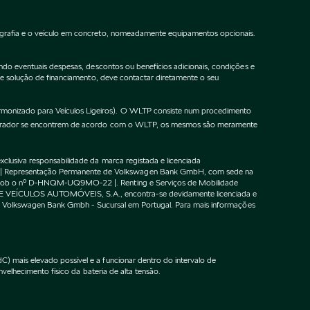
ografia e o veículo em concreto, nomeadamente equipamentos opcionais.
do eventuais despesas, descontos ou benefícios adicionais, condições e
de solução de financiamento, deve contactar diretamente o seu
onizado para Veículos Ligeiros). O WLTP consiste num procedimento
gurador se encontrem de acordo com o WLTP, os mesmos são meramente
lusiva responsabilidade da marca registada e licenciada
 | Representação Permanente de Volkswagen Bank GmbH, com sede na
F sob o nº D-HNQM-UQ9MO-22 |. Renting e Serviços de Mobilidade
DE VEÍCULOS AUTOMÓVEIS, S.A., encontra-se devidamente licenciada e
m o Volkswagen Bank Gmbh - Sucursal em Portugal. Para mais informações
 mais elevado possível e a funcionar dentro do intervalo de
velhecimento físico da bateria de alta tensão.