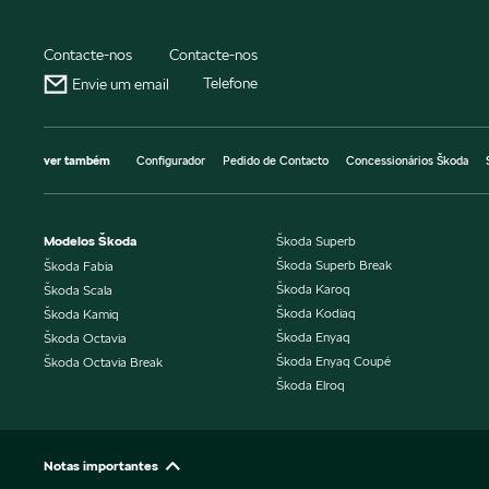
Contacte-nos
Contacte-nos
Telefone
Envie um email
ver também
Configurador
Pedido de Contacto
Concessionários Škoda
Modelos Škoda
Škoda Superb
Škoda Superb Break
Škoda Fabia
Škoda Karoq
Škoda Scala
Škoda Kodiaq
Škoda Kamiq
Škoda Enyaq
Škoda Octavia
Škoda Enyaq Coupé
Škoda Octavia Break
Škoda Elroq
Notas importantes