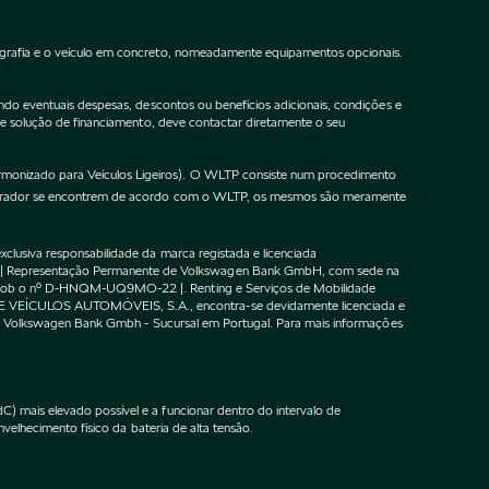
ografia e o veículo em concreto, nomeadamente equipamentos opcionais.
do eventuais despesas, descontos ou benefícios adicionais, condições e
de solução de financiamento, deve contactar diretamente o seu
onizado para Veículos Ligeiros). O WLTP consiste num procedimento
gurador se encontrem de acordo com o WLTP, os mesmos são meramente
lusiva responsabilidade da marca registada e licenciada
 | Representação Permanente de Volkswagen Bank GmbH, com sede na
F sob o nº D-HNQM-UQ9MO-22 |. Renting e Serviços de Mobilidade
DE VEÍCULOS AUTOMÓVEIS, S.A., encontra-se devidamente licenciada e
m o Volkswagen Bank Gmbh - Sucursal em Portugal. Para mais informações
 mais elevado possível e a funcionar dentro do intervalo de
velhecimento físico da bateria de alta tensão.