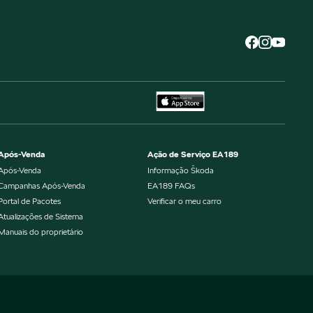
Após-Venda
Ação de Serviço EA189
Após-Venda
Informação Škoda
Campanhas Após-Venda
EA189 FAQs
Portal de Pacotes
Verificar o meu carro
Atualizações de Sistema
Manuais do proprietário