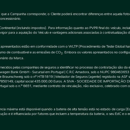
 que a Campanha corresponde; o Cliente poderá encontrar diferenças entre aquela fot
Concessionário.
inental (incluindo impostos). Para informação quanto ao PVPR final do veículo, incluin
gor para a aquisição do Veículo e vantagens adicionais associadas à contratualização 
apresentados estão em conformidade com o WLTP (Procedimento de Teste Global harm
nsumo de combustível e as emissões de CO
. Embora os valores apresentados no confi
2
onário da Marca.
cidos pelas companhias de seguros a identificar no processo de contratação são da exc
kswagen Bank GmbH - Sucursal em Portugal | C.R.C Amadora, sob o NUPC 980463653
l de Braunschweig sob o nº HTB1819 | Mediador de Seguros (agente) registado na AS
 507850149, capital social 435.000,00 Euros. A SIVA - SOCIEDADE DE IMPORTAÇÃO 
Portugal sob o n.º 6651, mediante contrato de vinculação, não exclusivo, celebrado co
máxima está disponível quando a bateria de alta tensão está no estado de carga (EdC)
ção e é influenciada por fatores que incluem a temperatura da bateria, o seu EdC e o en