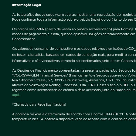
Informação Legal
As fotografias dos veículos visam apenas mostrar uma reprodução do modelo a
Pode confirmar toda a informação sobre o veículo (incluindo cor) junto do seu 
Os preços são PVPR (preço de venda ao público recomendado) para Portugal Cont
modos de pagamento e ainda, quando aplicável, soluções de financiamento em vi
Concessionário.
Os valores de consumo de combustível e os dados relativos a emissões de CO
2
de teste mais realista, baseado em dados de condução reais, para medir o co
informativos e não vinculativos, devendo ser confirmados junto de um Concessi
As Opções de Financiamento apresentadas na presente página e/ou Seguros forne
"VOLKSWAGEN Financial Services" (Financiamento e Seguros através do Vol
Rua Gifhorner Strasse, 57, 38112 Braunschweig, Alemanha, C.R.C do Tribuna
através da Volkswagen Renting Unipessoal, Lda. C.R.C Cascais sob o NUPC
registada como intermediária de crédito a título acessório junto do Banco de 
aqui.
*Chamada para Rede fixa Nacional
A potência máxima é determinada de acordo com a norma UN-GTR.21. A potência 
temperatura ideal. A potência disponível varia de acordo com o cenário de condu