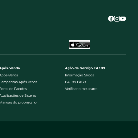
Após-Venda
Ação de Serviço EA189
Após-Venda
Informação Škoda
Campanhas Após-Venda
EA189 FAQs
Portal de Pacotes
Verificar o meu carro
Atualizações de Sistema
Manuais do proprietário