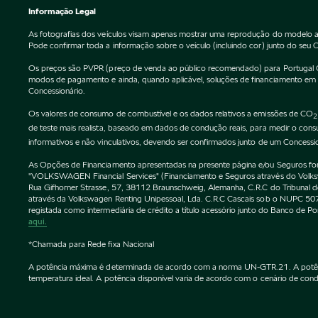
Informação Legal
As fotografias dos veículos visam apenas mostrar uma reprodução do modelo a
Pode confirmar toda a informação sobre o veículo (incluindo cor) junto do seu 
Os preços são PVPR (preço de venda ao público recomendado) para Portugal Cont
modos de pagamento e ainda, quando aplicável, soluções de financiamento em vi
Concessionário.
Os valores de consumo de combustível e os dados relativos a emissões de CO
2
de teste mais realista, baseado em dados de condução reais, para medir o co
informativos e não vinculativos, devendo ser confirmados junto de um Concessi
As Opções de Financiamento apresentadas na presente página e/ou Seguros forne
"VOLKSWAGEN Financial Services" (Financiamento e Seguros através do Vol
Rua Gifhorner Strasse, 57, 38112 Braunschweig, Alemanha, C.R.C do Tribuna
através da Volkswagen Renting Unipessoal, Lda. C.R.C Cascais sob o NUPC
registada como intermediária de crédito a título acessório junto do Banco de 
aqui.
*Chamada para Rede fixa Nacional
A potência máxima é determinada de acordo com a norma UN-GTR.21. A potência 
temperatura ideal. A potência disponível varia de acordo com o cenário de condu