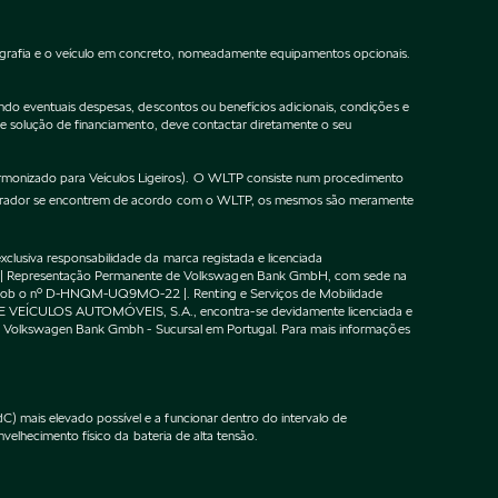
ografia e o veículo em concreto, nomeadamente equipamentos opcionais.
do eventuais despesas, descontos ou benefícios adicionais, condições e
de solução de financiamento, deve contactar diretamente o seu
onizado para Veículos Ligeiros). O WLTP consiste num procedimento
gurador se encontrem de acordo com o WLTP, os mesmos são meramente
lusiva responsabilidade da marca registada e licenciada
 | Representação Permanente de Volkswagen Bank GmbH, com sede na
F sob o nº D-HNQM-UQ9MO-22 |. Renting e Serviços de Mobilidade
DE VEÍCULOS AUTOMÓVEIS, S.A., encontra-se devidamente licenciada e
m o Volkswagen Bank Gmbh - Sucursal em Portugal. Para mais informações
 mais elevado possível e a funcionar dentro do intervalo de
velhecimento físico da bateria de alta tensão.