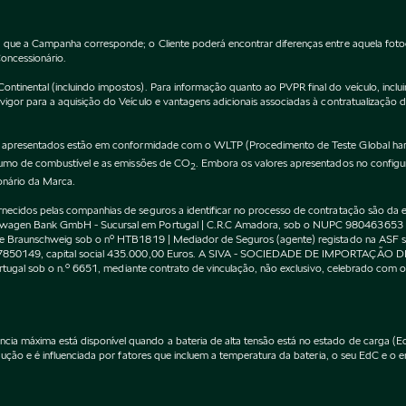
 que a Campanha corresponde; o Cliente poderá encontrar diferenças entre aquela fot
Concessionário.
inental (incluindo impostos). Para informação quanto ao PVPR final do veículo, incluin
gor para a aquisição do Veículo e vantagens adicionais associadas à contratualização 
apresentados estão em conformidade com o WLTP (Procedimento de Teste Global harm
nsumo de combustível e as emissões de CO
. Embora os valores apresentados no confi
2
onário da Marca.
cidos pelas companhias de seguros a identificar no processo de contratação são da exc
kswagen Bank GmbH - Sucursal em Portugal | C.R.C Amadora, sob o NUPC 980463653
l de Braunschweig sob o nº HTB1819 | Mediador de Seguros (agente) registado na AS
 507850149, capital social 435.000,00 Euros. A SIVA - SOCIEDADE DE IMPORTAÇÃO 
Portugal sob o n.º 6651, mediante contrato de vinculação, não exclusivo, celebrado co
máxima está disponível quando a bateria de alta tensão está no estado de carga (EdC)
ção e é influenciada por fatores que incluem a temperatura da bateria, o seu EdC e o en