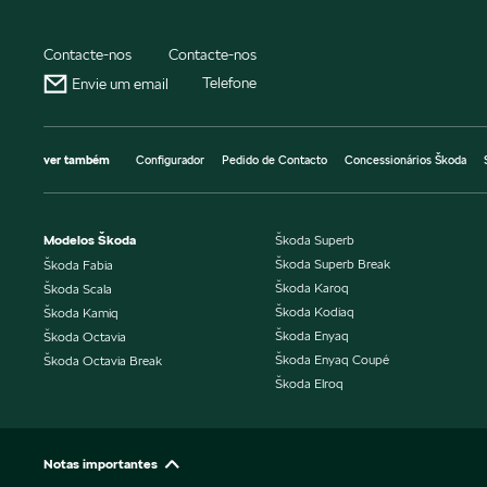
Contacte-nos
Contacte-nos
Telefone
Envie um email
ver também
Configurador
Pedido de Contacto
Concessionários Škoda
Modelos Škoda
Škoda Superb
Škoda Superb Break
Škoda Fabia
Škoda Karoq
Škoda Scala
Škoda Kodiaq
Škoda Kamiq
Škoda Enyaq
Škoda Octavia
Škoda Enyaq Coupé
Škoda Octavia Break
Škoda Elroq
Notas importantes