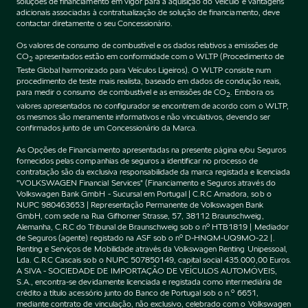
soluções de financiamento em vigor para a aquisição do Veículo e vantagens
adicionais associadas à contratualização de solução de financiamento, deve
contactar diretamente o seu Concessionário.
Os valores de consumo de combustível e os dados relativos a emissões de
CO
apresentados estão em conformidade com o WLTP (Procedimento de
2
Teste Global harmonizado para Veículos Ligeiros). O WLTP consiste num
procedimento de teste mais realista, baseado em dados de condução reais,
para medir o consumo de combustível e as emissões de CO
. Embora os
2
valores apresentados no configurador se encontrem de acordo com o WLTP,
os mesmos são meramente informativos e não vinculativos, devendo ser
confirmados junto de um Concessionário da Marca.
As Opções de Financiamento apresentadas na presente página e/ou Seguros
fornecidos pelas companhias de seguros a identificar no processo de
contratação são da exclusiva responsabilidade da marca registada e licenciada
"VOLKSWAGEN Financial Services" (Financiamento e Seguros através do
Volkswagen Bank GmbH - Sucursal em Portugal | C.R.C Amadora, sob o
NUPC 980463653 | Representação Permanente de Volkswagen Bank
GmbH, com sede na Rua Gifhorner Strasse, 57, 38112 Braunschweig,
Alemanha, C.R.C do Tribunal de Braunschweig sob o nº HTB1819 | Mediador
de Seguros (agente) registado na ASF sob o nº D-HNQM-UQ9MO-22 |.
Renting e Serviços de Mobilidade através da Volkswagen Renting Unipessoal,
Lda. C.R.C Cascais sob o NUPC 507850149, capital social 435.000,00 Euros.
A SIVA - SOCIEDADE DE IMPORTAÇÃO DE VEÍCULOS AUTOMÓVEIS,
S.A., encontra-se devidamente licenciada e registada como intermediária de
crédito a título acessório junto do Banco de Portugal sob o n.º 6651,
mediante contrato de vinculação, não exclusivo, celebrado com o Volkswagen