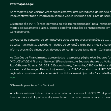
Informação Legal
As fotografias dos veículos visam apenas mostrar uma reprodução do modelo a
Pode confirmar toda a informação sobre o veículo (incluindo cor) junto do seu 
Os preços são PVPR (preço de venda ao público recomendado) para Portugal Cont
modos de pagamento e ainda, quando aplicável, soluções de financiamento em vi
Concessionário.
Os valores de consumo de combustível e os dados relativos a emissões de CO
2
de teste mais realista, baseado em dados de condução reais, para medir o co
informativos e não vinculativos, devendo ser confirmados junto de um Concessi
As Opções de Financiamento apresentadas na presente página e/ou Seguros forne
"VOLKSWAGEN Financial Services" (Financiamento e Seguros através do Vol
Rua Gifhorner Strasse, 57, 38112 Braunschweig, Alemanha, C.R.C do Tribuna
através da Volkswagen Renting Unipessoal, Lda. C.R.C Cascais sob o NUPC
registada como intermediária de crédito a título acessório junto do Banco de 
aqui.
*Chamada para Rede fixa Nacional
A potência máxima é determinada de acordo com a norma UN-GTR.21. A potência 
temperatura ideal. A potência disponível varia de acordo com o cenário de condu