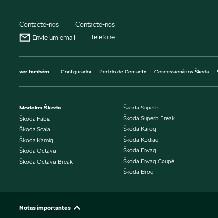
Contacte-nos
Contacte-nos
Telefone
Envie um email
ver também
Configurador
Pedido de Contacto
Concessionários Škoda
Modelos Škoda
Škoda Superb
Škoda Superb Break
Škoda Fabia
Škoda Karoq
Škoda Scala
Škoda Kodiaq
Škoda Kamiq
Škoda Enyaq
Škoda Octavia
Škoda Enyaq Coupé
Škoda Octavia Break
Škoda Elroq
Notas importantes