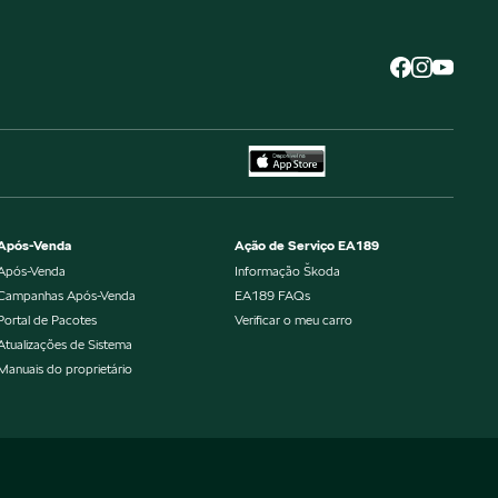
Após-Venda
Ação de Serviço EA189
Após-Venda
Informação Škoda
Campanhas Após-Venda
EA189 FAQs
Portal de Pacotes
Verificar o meu carro
Atualizações de Sistema
Manuais do proprietário