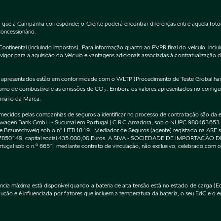
 que a Campanha corresponde; o Cliente poderá encontrar diferenças entre aquela fot
Concessionário.
inental (incluindo impostos). Para informação quanto ao PVPR final do veículo, incluin
gor para a aquisição do Veículo e vantagens adicionais associadas à contratualização 
apresentados estão em conformidade com o WLTP (Procedimento de Teste Global harm
nsumo de combustível e as emissões de CO
. Embora os valores apresentados no confi
2
onário da Marca.
cidos pelas companhias de seguros a identificar no processo de contratação são da exc
kswagen Bank GmbH - Sucursal em Portugal | C.R.C Amadora, sob o NUPC 980463653
l de Braunschweig sob o nº HTB1819 | Mediador de Seguros (agente) registado na AS
 507850149, capital social 435.000,00 Euros. A SIVA - SOCIEDADE DE IMPORTAÇÃO 
Portugal sob o n.º 6651, mediante contrato de vinculação, não exclusivo, celebrado co
máxima está disponível quando a bateria de alta tensão está no estado de carga (EdC)
ção e é influenciada por fatores que incluem a temperatura da bateria, o seu EdC e o en