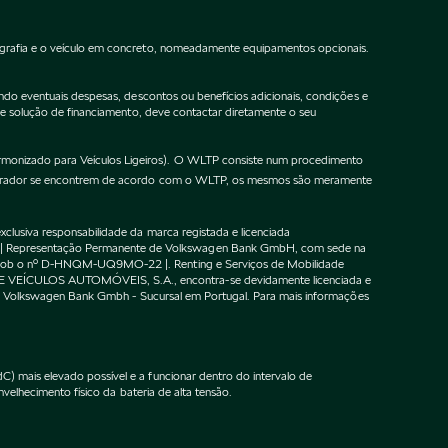
ografia e o veículo em concreto, nomeadamente equipamentos opcionais.
do eventuais despesas, descontos ou benefícios adicionais, condições e
de solução de financiamento, deve contactar diretamente o seu
onizado para Veículos Ligeiros). O WLTP consiste num procedimento
gurador se encontrem de acordo com o WLTP, os mesmos são meramente
lusiva responsabilidade da marca registada e licenciada
 | Representação Permanente de Volkswagen Bank GmbH, com sede na
F sob o nº D-HNQM-UQ9MO-22 |. Renting e Serviços de Mobilidade
DE VEÍCULOS AUTOMÓVEIS, S.A., encontra-se devidamente licenciada e
m o Volkswagen Bank Gmbh - Sucursal em Portugal. Para mais informações
 mais elevado possível e a funcionar dentro do intervalo de
velhecimento físico da bateria de alta tensão.