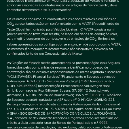
soluções de financiamento em vigor para a aquisição do Veículo e vantagens
adicionais associadas à contratualização de solução de financiamento, deve
contactar diretamente o seu Concessionário.
Os valores de consumo de combustível e os dados relativos a emissões de
CO
apresentados estão em conformidade com o WLTP (Procedimento de
2
Teste Global harmonizado para Veículos Ligeiros). O WLTP consiste num
procedimento de teste mais realista, baseado em dados de condução reais,
para medir o consumo de combustível e as emissões de CO
. Embora os
2
valores apresentados no configurador se encontrem de acordo com o WLTP,
os mesmos são meramente informativos e não vinculativos, devendo ser
confirmados junto de um Concessionário da Marca.
As Opções de Financiamento apresentadas na presente página e/ou Seguros
fornecidos pelas companhias de seguros a identificar no processo de
contratação são da exclusiva responsabilidade da marca registada e licenciada
"VOLKSWAGEN Financial Services" (Financiamento e Seguros através do
Volkswagen Bank GmbH - Sucursal em Portugal | C.R.C Amadora, sob o
NUPC 980463653 | Representação Permanente de Volkswagen Bank
GmbH, com sede na Rua Gifhorner Strasse, 57, 38112 Braunschweig,
Alemanha, C.R.C do Tribunal de Braunschweig sob o nº HTB1819 | Mediador
de Seguros (agente) registado na ASF sob o nº D-HNQM-UQ9MO-22 |.
Renting e Serviços de Mobilidade através da Volkswagen Renting Unipessoal,
Lda. C.R.C Cascais sob o NUPC 507850149, capital social 435.000,00 Euros.
A SIVA - SOCIEDADE DE IMPORTAÇÃO DE VEÍCULOS AUTOMÓVEIS,
S.A., encontra-se devidamente licenciada e registada como intermediária de
crédito a título acessório junto do Banco de Portugal sob o n.º 6651,
mediante contrato de vinculação, não exclusivo, celebrado com o Volkswagen