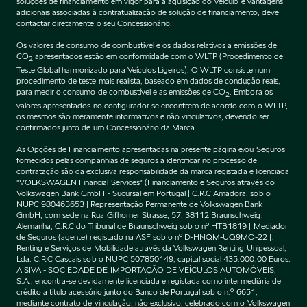
soluções de financiamento em vigor para a aquisição do Veículo e vantagens
adicionais associadas à contratualização de solução de financiamento, deve
contactar diretamente o seu Concessionário.
Os valores de consumo de combustível e os dados relativos a emissões de
CO
apresentados estão em conformidade com o WLTP (Procedimento de
2
Teste Global harmonizado para Veículos Ligeiros). O WLTP consiste num
procedimento de teste mais realista, baseado em dados de condução reais,
para medir o consumo de combustível e as emissões de CO
. Embora os
2
valores apresentados no configurador se encontrem de acordo com o WLTP,
os mesmos são meramente informativos e não vinculativos, devendo ser
confirmados junto de um Concessionário da Marca.
As Opções de Financiamento apresentadas na presente página e/ou Seguros
fornecidos pelas companhias de seguros a identificar no processo de
contratação são da exclusiva responsabilidade da marca registada e licenciada
"VOLKSWAGEN Financial Services" (Financiamento e Seguros através do
Volkswagen Bank GmbH - Sucursal em Portugal | C.R.C Amadora, sob o
NUPC 980463653 | Representação Permanente de Volkswagen Bank
GmbH, com sede na Rua Gifhorner Strasse, 57, 38112 Braunschweig,
Alemanha, C.R.C do Tribunal de Braunschweig sob o nº HTB1819 | Mediador
de Seguros (agente) registado na ASF sob o nº D-HNQM-UQ9MO-22 |.
Renting e Serviços de Mobilidade através da Volkswagen Renting Unipessoal,
Lda. C.R.C Cascais sob o NUPC 507850149, capital social 435.000,00 Euros.
A SIVA - SOCIEDADE DE IMPORTAÇÃO DE VEÍCULOS AUTOMÓVEIS,
S.A., encontra-se devidamente licenciada e registada como intermediária de
crédito a título acessório junto do Banco de Portugal sob o n.º 6651,
mediante contrato de vinculação, não exclusivo, celebrado com o Volkswagen