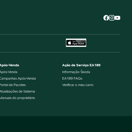
Após-Venda
Ação de Serviço EA189
Após-Venda
Informação Škoda
Campanhas Após-Venda
EA189 FAQs
Portal de Pacotes
Verificar o meu carro
Atualizações de Sistema
Manuais do proprietário