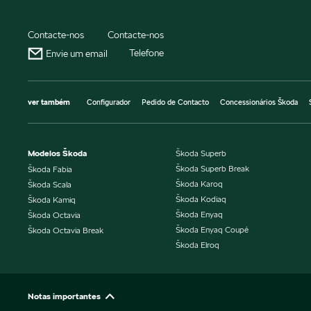
Contacte-nos
Contacte-nos
Telefone
Envie um email
ver também
Configurador
Pedido de Contacto
Concessionários Škoda
Modelos Škoda
Škoda Superb
Škoda Superb Break
Škoda Fabia
Škoda Karoq
Škoda Scala
Škoda Kodiaq
Škoda Kamiq
Škoda Enyaq
Škoda Octavia
Škoda Enyaq Coupé
Škoda Octavia Break
Škoda Elroq
Notas importantes