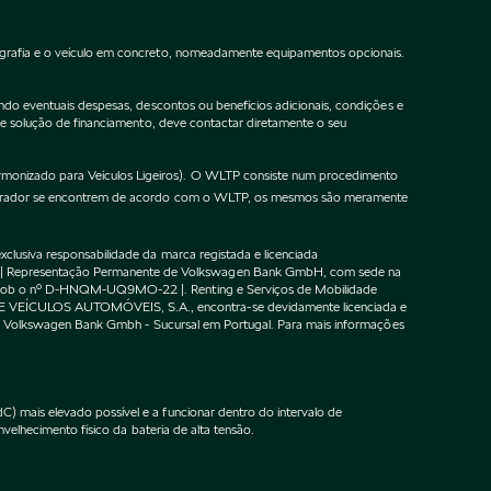
ografia e o veículo em concreto, nomeadamente equipamentos opcionais.
do eventuais despesas, descontos ou benefícios adicionais, condições e
de solução de financiamento, deve contactar diretamente o seu
onizado para Veículos Ligeiros). O WLTP consiste num procedimento
gurador se encontrem de acordo com o WLTP, os mesmos são meramente
lusiva responsabilidade da marca registada e licenciada
 | Representação Permanente de Volkswagen Bank GmbH, com sede na
F sob o nº D-HNQM-UQ9MO-22 |. Renting e Serviços de Mobilidade
DE VEÍCULOS AUTOMÓVEIS, S.A., encontra-se devidamente licenciada e
m o Volkswagen Bank Gmbh - Sucursal em Portugal. Para mais informações
 mais elevado possível e a funcionar dentro do intervalo de
velhecimento físico da bateria de alta tensão.