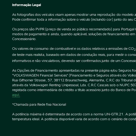
Informação Legal
As fotografias dos veículos visam apenas mostrar uma reprodução do modelo a
Pode confirmar toda a informação sobre o veículo (incluindo cor) junto do seu 
Os preços são PVPR (preço de venda ao público recomendado) para Portugal Cont
modos de pagamento e ainda, quando aplicável, soluções de financiamento em vi
Concessionário.
Os valores de consumo de combustível e os dados relativos a emissões de CO
2
de teste mais realista, baseado em dados de condução reais, para medir o co
informativos e não vinculativos, devendo ser confirmados junto de um Concessi
As Opções de Financiamento apresentadas na presente página e/ou Seguros forne
"VOLKSWAGEN Financial Services" (Financiamento e Seguros através do Vol
Rua Gifhorner Strasse, 57, 38112 Braunschweig, Alemanha, C.R.C do Tribuna
através da Volkswagen Renting Unipessoal, Lda. C.R.C Cascais sob o NUPC
registada como intermediária de crédito a título acessório junto do Banco de 
aqui.
*Chamada para Rede fixa Nacional
A potência máxima é determinada de acordo com a norma UN-GTR.21. A potência 
temperatura ideal. A potência disponível varia de acordo com o cenário de condu