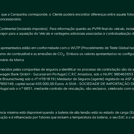
 que a Campanha corresponde; o Cliente poderá encontrar diferenças entre aquela fot
Concessionário.
inental (incluindo impostos). Para informação quanto ao PVPR final do veículo, incluin
gor para a aquisição do Veículo e vantagens adicionais associadas à contratualização 
apresentados estão em conformidade com o WLTP (Procedimento de Teste Global harm
nsumo de combustível e as emissões de CO
. Embora os valores apresentados no confi
2
onário da Marca.
cidos pelas companhias de seguros a identificar no processo de contratação são da exc
kswagen Bank GmbH - Sucursal em Portugal | C.R.C Amadora, sob o NUPC 980463653
l de Braunschweig sob o nº HTB1819 | Mediador de Seguros (agente) registado na AS
 507850149, capital social 435.000,00 Euros. A SIVA - SOCIEDADE DE IMPORTAÇÃO 
Portugal sob o n.º 6651, mediante contrato de vinculação, não exclusivo, celebrado co
máxima está disponível quando a bateria de alta tensão está no estado de carga (EdC)
ção e é influenciada por fatores que incluem a temperatura da bateria, o seu EdC e o en