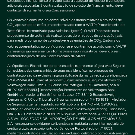
soluções de financiamento em vigor para a aquisição do Veículo e vantagens
adicionais associadas à contratualização de solução de financiamento, deve
contactar diretamente o seu Concessionário.
Os valores de consumo de combustível e os dados relativos a emissões de
CO
apresentados estão em conformidade com o WLTP (Procedimento de
2
Teste Global harmonizado para Veículos Ligeiros). O WLTP consiste num
procedimento de teste mais realista, baseado em dados de condução reais,
para medir o consumo de combustível e as emissões de CO
. Embora os
2
valores apresentados no configurador se encontrem de acordo com o WLTP,
os mesmos são meramente informativos e não vinculativos, devendo ser
confirmados junto de um Concessionário da Marca.
As Opções de Financiamento apresentadas na presente página e/ou Seguros
fornecidos pelas companhias de seguros a identificar no processo de
contratação são da exclusiva responsabilidade da marca registada e licenciada
"VOLKSWAGEN Financial Services" (Financiamento e Seguros através do
Volkswagen Bank GmbH - Sucursal em Portugal | C.R.C Amadora, sob o
NUPC 980463653 | Representação Permanente de Volkswagen Bank
GmbH, com sede na Rua Gifhorner Strasse, 57, 38112 Braunschweig,
Alemanha, C.R.C do Tribunal de Braunschweig sob o nº HTB1819 | Mediador
de Seguros (agente) registado na ASF sob o nº D-HNQM-UQ9MO-22 |.
Renting e Serviços de Mobilidade através da Volkswagen Renting Unipessoal,
Lda. C.R.C Cascais sob o NUPC 507850149, capital social 435.000,00 Euros.
A SIVA - SOCIEDADE DE IMPORTAÇÃO DE VEÍCULOS AUTOMÓVEIS,
S.A., encontra-se devidamente licenciada e registada como intermediária de
crédito a título acessório junto do Banco de Portugal sob o n.º 6651,
mediante contrato de vinculação, não exclusivo, celebrado com o Volkswagen