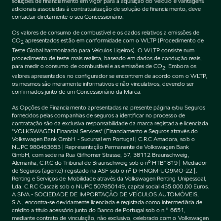
soluções de financiamento em vigor para a aquisição do Veículo e vantagens
adicionais associadas à contratualização de solução de financiamento, deve
contactar diretamente o seu Concessionário.
Os valores de consumo de combustível e os dados relativos a emissões de
CO
apresentados estão em conformidade com o WLTP (Procedimento de
2
Teste Global harmonizado para Veículos Ligeiros). O WLTP consiste num
procedimento de teste mais realista, baseado em dados de condução reais,
para medir o consumo de combustível e as emissões de CO
. Embora os
2
valores apresentados no configurador se encontrem de acordo com o WLTP,
os mesmos são meramente informativos e não vinculativos, devendo ser
confirmados junto de um Concessionário da Marca.
As Opções de Financiamento apresentadas na presente página e/ou Seguros
fornecidos pelas companhias de seguros a identificar no processo de
contratação são da exclusiva responsabilidade da marca registada e licenciada
"VOLKSWAGEN Financial Services" (Financiamento e Seguros através do
Volkswagen Bank GmbH - Sucursal em Portugal | C.R.C Amadora, sob o
NUPC 980463653 | Representação Permanente de Volkswagen Bank
GmbH, com sede na Rua Gifhorner Strasse, 57, 38112 Braunschweig,
Alemanha, C.R.C do Tribunal de Braunschweig sob o nº HTB1819 | Mediador
de Seguros (agente) registado na ASF sob o nº D-HNQM-UQ9MO-22 |.
Renting e Serviços de Mobilidade através da Volkswagen Renting Unipessoal,
Lda. C.R.C Cascais sob o NUPC 507850149, capital social 435.000,00 Euros.
A SIVA - SOCIEDADE DE IMPORTAÇÃO DE VEÍCULOS AUTOMÓVEIS,
S.A., encontra-se devidamente licenciada e registada como intermediária de
crédito a título acessório junto do Banco de Portugal sob o n.º 6651,
mediante contrato de vinculação, não exclusivo, celebrado com o Volkswagen