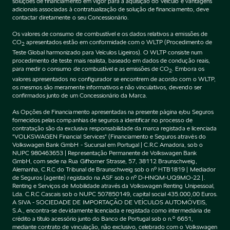
soluções de financiamento em vigor para a aquisição do Veículo e vantagens
adicionais associadas à contratualização de solução de financiamento, deve
contactar diretamente o seu Concessionário.
Os valores de consumo de combustível e os dados relativos a emissões de
CO
apresentados estão em conformidade com o WLTP (Procedimento de
2
Teste Global harmonizado para Veículos Ligeiros). O WLTP consiste num
procedimento de teste mais realista, baseado em dados de condução reais,
para medir o consumo de combustível e as emissões de CO
. Embora os
2
valores apresentados no configurador se encontrem de acordo com o WLTP,
os mesmos são meramente informativos e não vinculativos, devendo ser
confirmados junto de um Concessionário da Marca.
As Opções de Financiamento apresentadas na presente página e/ou Seguros
fornecidos pelas companhias de seguros a identificar no processo de
contratação são da exclusiva responsabilidade da marca registada e licenciada
"VOLKSWAGEN Financial Services" (Financiamento e Seguros através do
Volkswagen Bank GmbH - Sucursal em Portugal | C.R.C Amadora, sob o
NUPC 980463653 | Representação Permanente de Volkswagen Bank
GmbH, com sede na Rua Gifhorner Strasse, 57, 38112 Braunschweig,
Alemanha, C.R.C do Tribunal de Braunschweig sob o nº HTB1819 | Mediador
de Seguros (agente) registado na ASF sob o nº D-HNQM-UQ9MO-22 |.
Renting e Serviços de Mobilidade através da Volkswagen Renting Unipessoal,
Lda. C.R.C Cascais sob o NUPC 507850149, capital social 435.000,00 Euros.
A SIVA - SOCIEDADE DE IMPORTAÇÃO DE VEÍCULOS AUTOMÓVEIS,
S.A., encontra-se devidamente licenciada e registada como intermediária de
crédito a título acessório junto do Banco de Portugal sob o n.º 6651,
mediante contrato de vinculação, não exclusivo, celebrado com o Volkswagen