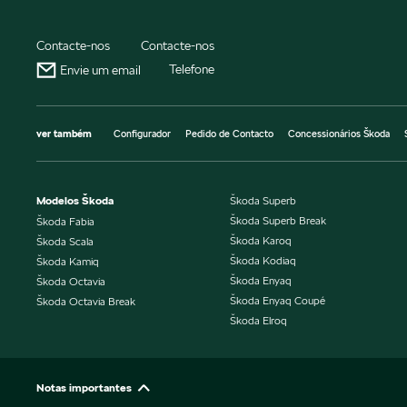
Contacte-nos
Contacte-nos
Telefone
Envie um email
ver também
Configurador
Pedido de Contacto
Concessionários Škoda
Modelos Škoda
Škoda Superb
Škoda Superb Break
Škoda Fabia
Škoda Karoq
Škoda Scala
Škoda Kodiaq
Škoda Kamiq
Škoda Enyaq
Škoda Octavia
Škoda Enyaq Coupé
Škoda Octavia Break
Škoda Elroq
Notas importantes