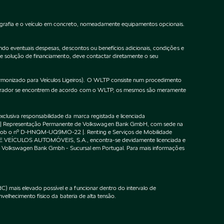
ografia e o veículo em concreto, nomeadamente equipamentos opcionais.
do eventuais despesas, descontos ou benefícios adicionais, condições e
de solução de financiamento, deve contactar diretamente o seu
onizado para Veículos Ligeiros). O WLTP consiste num procedimento
gurador se encontrem de acordo com o WLTP, os mesmos são meramente
lusiva responsabilidade da marca registada e licenciada
 | Representação Permanente de Volkswagen Bank GmbH, com sede na
F sob o nº D-HNQM-UQ9MO-22 |. Renting e Serviços de Mobilidade
DE VEÍCULOS AUTOMÓVEIS, S.A., encontra-se devidamente licenciada e
m o Volkswagen Bank Gmbh - Sucursal em Portugal. Para mais informações
 mais elevado possível e a funcionar dentro do intervalo de
velhecimento físico da bateria de alta tensão.