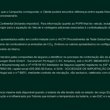
 que a Campanha corresponde; o Cliente poderá encontrar diferenças entre aquela fot
Concessionário.
inental (incluindo impostos). Para informação quanto ao PVPR final do veículo, incluin
gor para a aquisição do Veículo e vantagens adicionais associadas à contratualização 
apresentados estão em conformidade com o WLTP (Procedimento de Teste Global harm
nsumo de combustível e as emissões de CO
. Embora os valores apresentados no confi
2
onário da Marca.
cidos pelas companhias de seguros a identificar no processo de contratação são da exc
kswagen Bank GmbH - Sucursal em Portugal | C.R.C Amadora, sob o NUPC 980463653
l de Braunschweig sob o nº HTB1819 | Mediador de Seguros (agente) registado na AS
 507850149, capital social 435.000,00 Euros. A SIVA - SOCIEDADE DE IMPORTAÇÃO 
Portugal sob o n.º 6651, mediante contrato de vinculação, não exclusivo, celebrado co
máxima está disponível quando a bateria de alta tensão está no estado de carga (EdC)
ção e é influenciada por fatores que incluem a temperatura da bateria, o seu EdC e o en