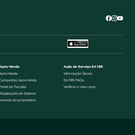
Após-Venda
Ação de Serviço EA189
Após-Venda
Informação Škoda
Campanhas Após-Venda
EA189 FAQs
Portal de Pacotes
Verificar o meu carro
Atualizações de Sistema
Manuais do proprietário