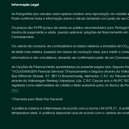
Informação Legal
As fotografias dos veículos visam apenas mostrar uma reprodução do modelo a
Pode confirmar toda a informação sobre o veículo (incluindo cor) junto do seu 
Os preços são PVPR (preço de venda ao público recomendado) para Portugal Cont
modos de pagamento e ainda, quando aplicável, soluções de financiamento em vi
Concessionário.
Os valores de consumo de combustível e os dados relativos a emissões de CO
2
de teste mais realista, baseado em dados de condução reais, para medir o co
informativos e não vinculativos, devendo ser confirmados junto de um Concessi
As Opções de Financiamento apresentadas na presente página e/ou Seguros forne
"VOLKSWAGEN Financial Services" (Financiamento e Seguros através do Vol
Rua Gifhorner Strasse, 57, 38112 Braunschweig, Alemanha, C.R.C do Tribuna
através da Volkswagen Renting Unipessoal, Lda. C.R.C Cascais sob o NUPC
registada como intermediária de crédito a título acessório junto do Banco de 
aqui.
*Chamada para Rede fixa Nacional
A potência máxima é determinada de acordo com a norma UN-GTR.21. A potência 
temperatura ideal. A potência disponível varia de acordo com o cenário de condu