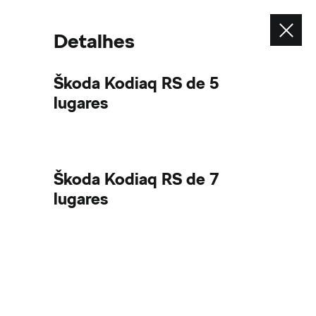
Contacte-nos
Detalhes
Envie um email
Contacte-nos
Škoda Kodiaq RS de 5
Telefone
lugares
Škoda Kodiaq RS de 7
ver também
lugares
Configurador
Pedido de Contacto
Concessionários Škoda
Serviço de mobilidade