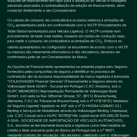
soluções de financiamento em vigor para a aquisição do Veículo e vantagens
adicionais associadas à contratualização de solução de financiamento, deve
contactar diretamente o seu Concessionário.
Os valores de consumo de combustível e os dados relativos a emissões de
CO
apresentados estão em conformidade com o WLTP (Procedimento de
2
Teste Global harmonizado para Veículos Ligeiros). O WLTP consiste num
procedimento de teste mais realista, baseado em dados de condução reais,
para medir o consumo de combustível e as emissões de CO
. Embora os
2
valores apresentados no configurador se encontrem de acordo com o WLTP,
os mesmos são meramente informativos e não vinculativos, devendo ser
confirmados junto de um Concessionário da Marca.
As Opções de Financiamento apresentadas na presente página e/ou Seguros
fornecidos pelas companhias de seguros a identificar no processo de
contratação são da exclusiva responsabilidade da marca registada e licenciada
"VOLKSWAGEN Financial Services" (Financiamento e Seguros através do
Volkswagen Bank GmbH - Sucursal em Portugal | C.R.C Amadora, sob o
NUPC 980463653 | Representação Permanente de Volkswagen Bank
GmbH, com sede na Rua Gifhorner Strasse, 57, 38112 Braunschweig,
Alemanha, C.R.C do Tribunal de Braunschweig sob o nº HTB1819 | Mediador
de Seguros (agente) registado na ASF sob o nº D-HNQM-UQ9MO-22 |.
Renting e Serviços de Mobilidade através da Volkswagen Renting Unipessoal,
Lda. C.R.C Cascais sob o NUPC 507850149, capital social 435.000,00 Euros.
A SIVA - SOCIEDADE DE IMPORTAÇÃO DE VEÍCULOS AUTOMÓVEIS,
S.A., encontra-se devidamente licenciada e registada como intermediária de
crédito a título acessório junto do Banco de Portugal sob o n.º 6651,
mediante contrato de vinculação, não exclusivo, celebrado com o Volkswagen