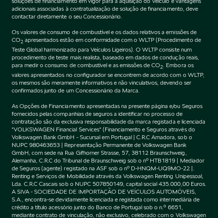
soluções de financiamento em vigor para a aquisição do Veículo e vantagens
adicionais associadas à contratualização de solução de financiamento, deve
contactar diretamente o seu Concessionário.
Os valores de consumo de combustível e os dados relativos a emissões de
CO
apresentados estão em conformidade com o WLTP (Procedimento de
2
Teste Global harmonizado para Veículos Ligeiros). O WLTP consiste num
procedimento de teste mais realista, baseado em dados de condução reais,
para medir o consumo de combustível e as emissões de CO
. Embora os
2
valores apresentados no configurador se encontrem de acordo com o WLTP,
os mesmos são meramente informativos e não vinculativos, devendo ser
confirmados junto de um Concessionário da Marca.
As Opções de Financiamento apresentadas na presente página e/ou Seguros
fornecidos pelas companhias de seguros a identificar no processo de
contratação são da exclusiva responsabilidade da marca registada e licenciada
"VOLKSWAGEN Financial Services" (Financiamento e Seguros através do
Volkswagen Bank GmbH - Sucursal em Portugal | C.R.C Amadora, sob o
NUPC 980463653 | Representação Permanente de Volkswagen Bank
GmbH, com sede na Rua Gifhorner Strasse, 57, 38112 Braunschweig,
Alemanha, C.R.C do Tribunal de Braunschweig sob o nº HTB1819 | Mediador
de Seguros (agente) registado na ASF sob o nº D-HNQM-UQ9MO-22 |.
Renting e Serviços de Mobilidade através da Volkswagen Renting Unipessoal,
Lda. C.R.C Cascais sob o NUPC 507850149, capital social 435.000,00 Euros.
A SIVA - SOCIEDADE DE IMPORTAÇÃO DE VEÍCULOS AUTOMÓVEIS,
S.A., encontra-se devidamente licenciada e registada como intermediária de
crédito a título acessório junto do Banco de Portugal sob o n.º 6651,
mediante contrato de vinculação, não exclusivo, celebrado com o Volkswagen