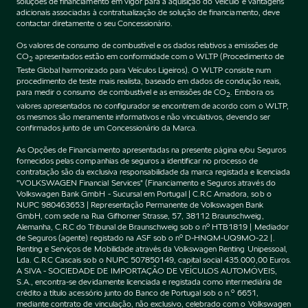
soluções de financiamento em vigor para a aquisição do Veículo e vantagens
adicionais associadas à contratualização de solução de financiamento, deve
contactar diretamente o seu Concessionário.
Os valores de consumo de combustível e os dados relativos a emissões de
CO
apresentados estão em conformidade com o WLTP (Procedimento de
2
Teste Global harmonizado para Veículos Ligeiros). O WLTP consiste num
procedimento de teste mais realista, baseado em dados de condução reais,
para medir o consumo de combustível e as emissões de CO
. Embora os
2
valores apresentados no configurador se encontrem de acordo com o WLTP,
os mesmos são meramente informativos e não vinculativos, devendo ser
confirmados junto de um Concessionário da Marca.
As Opções de Financiamento apresentadas na presente página e/ou Seguros
fornecidos pelas companhias de seguros a identificar no processo de
contratação são da exclusiva responsabilidade da marca registada e licenciada
"VOLKSWAGEN Financial Services" (Financiamento e Seguros através do
Volkswagen Bank GmbH - Sucursal em Portugal | C.R.C Amadora, sob o
NUPC 980463653 | Representação Permanente de Volkswagen Bank
GmbH, com sede na Rua Gifhorner Strasse, 57, 38112 Braunschweig,
Alemanha, C.R.C do Tribunal de Braunschweig sob o nº HTB1819 | Mediador
de Seguros (agente) registado na ASF sob o nº D-HNQM-UQ9MO-22 |.
Renting e Serviços de Mobilidade através da Volkswagen Renting Unipessoal,
Lda. C.R.C Cascais sob o NUPC 507850149, capital social 435.000,00 Euros.
A SIVA - SOCIEDADE DE IMPORTAÇÃO DE VEÍCULOS AUTOMÓVEIS,
S.A., encontra-se devidamente licenciada e registada como intermediária de
crédito a título acessório junto do Banco de Portugal sob o n.º 6651,
mediante contrato de vinculação, não exclusivo, celebrado com o Volkswagen