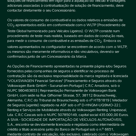
soluções de financiamento em vigor para a aquisição do Veículo e vantagens
adicionais associadas à contratualização de solução de financiamento, deve
contactar diretamente o seu Concessionário.
Os valores de consumo de combustível e os dados relativos a emissões de
CO
apresentados estão em conformidade com o WLTP (Procedimento de
2
Teste Global harmonizado para Veículos Ligeiros). O WLTP consiste num
procedimento de teste mais realista, baseado em dados de condução reais,
para medir o consumo de combustível e as emissões de CO
. Embora os
2
valores apresentados no configurador se encontrem de acordo com o WLTP,
os mesmos são meramente informativos e não vinculativos, devendo ser
confirmados junto de um Concessionário da Marca.
As Opções de Financiamento apresentadas na presente página e/ou Seguros
fornecidos pelas companhias de seguros a identificar no processo de
contratação são da exclusiva responsabilidade da marca registada e licenciada
"VOLKSWAGEN Financial Services" (Financiamento e Seguros através do
Volkswagen Bank GmbH - Sucursal em Portugal | C.R.C Amadora, sob o
NUPC 980463653 | Representação Permanente de Volkswagen Bank
GmbH, com sede na Rua Gifhorner Strasse, 57, 38112 Braunschweig,
Alemanha, C.R.C do Tribunal de Braunschweig sob o nº HTB1819 | Mediador
de Seguros (agente) registado na ASF sob o nº D-HNQM-UQ9MO-22 |.
Renting e Serviços de Mobilidade através da Volkswagen Renting Unipessoal,
Lda. C.R.C Cascais sob o NUPC 507850149, capital social 435.000,00 Euros.
A SIVA - SOCIEDADE DE IMPORTAÇÃO DE VEÍCULOS AUTOMÓVEIS,
S.A., encontra-se devidamente licenciada e registada como intermediária de
crédito a título acessório junto do Banco de Portugal sob o n.º 6651,
mediante contrato de vinculação, não exclusivo, celebrado com o Volkswagen