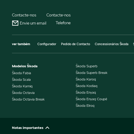
Contacte-nos
Contacte-nos
Telefone
Envie um email
ver também
Configurador
Pedido de Contacto
Concessionários Škoda
Modelos Škoda
Škoda Superb
Škoda Superb Break
Škoda Fabia
Škoda Karoq
Škoda Scala
Škoda Kodiaq
Škoda Kamiq
Škoda Enyaq
Škoda Octavia
Škoda Enyaq Coupé
Škoda Octavia Break
Škoda Elroq
Notas importantes