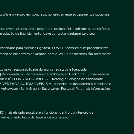
ografia e o veículo em concreto, nomeadamente equipamentos opcionais.
do eventuais despesas, descontos ou benefícios adicionais, condições e
de solução de financiamento, deve contactar diretamente o seu
onizado para Veículos Ligeiros). O WLTP consiste num procedimento
gurador se encontrem de acordo com o WLTP, os mesmos são meramente
lusiva responsabilidade da marca registada e licenciada
 | Representação Permanente de Volkswagen Bank GmbH, com sede na
F sob o nº D-HNQM-UQ9MO-22 |. Renting e Serviços de Mobilidade
DE VEÍCULOS AUTOMÓVEIS, S.A., encontra-se devidamente licenciada e
m o Volkswagen Bank Gmbh - Sucursal em Portugal. Para mais informações
 mais elevado possível e a funcionar dentro do intervalo de
velhecimento físico da bateria de alta tensão.