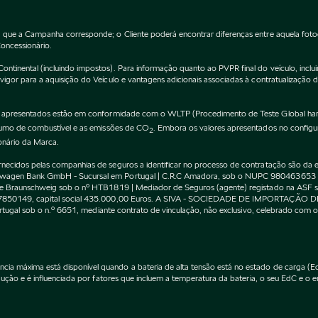
 que a Campanha corresponde; o Cliente poderá encontrar diferenças entre aquela fot
Concessionário.
inental (incluindo impostos). Para informação quanto ao PVPR final do veículo, incluin
gor para a aquisição do Veículo e vantagens adicionais associadas à contratualização 
apresentados estão em conformidade com o WLTP (Procedimento de Teste Global harm
nsumo de combustível e as emissões de CO
. Embora os valores apresentados no confi
2
onário da Marca.
cidos pelas companhias de seguros a identificar no processo de contratação são da exc
kswagen Bank GmbH - Sucursal em Portugal | C.R.C Amadora, sob o NUPC 980463653
l de Braunschweig sob o nº HTB1819 | Mediador de Seguros (agente) registado na AS
 507850149, capital social 435.000,00 Euros. A SIVA - SOCIEDADE DE IMPORTAÇÃO 
Portugal sob o n.º 6651, mediante contrato de vinculação, não exclusivo, celebrado co
máxima está disponível quando a bateria de alta tensão está no estado de carga (EdC)
ção e é influenciada por fatores que incluem a temperatura da bateria, o seu EdC e o en