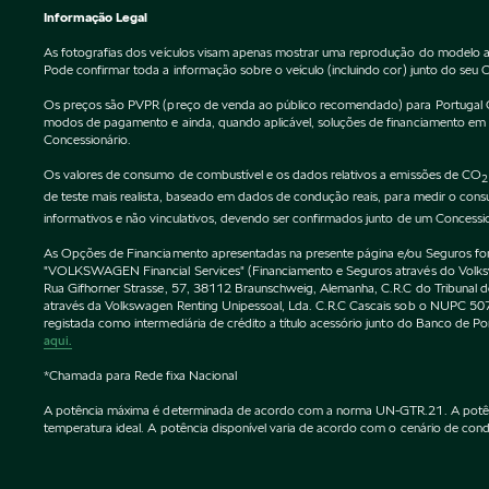
Informação Legal
As fotografias dos veículos visam apenas mostrar uma reprodução do modelo a
Pode confirmar toda a informação sobre o veículo (incluindo cor) junto do seu 
Os preços são PVPR (preço de venda ao público recomendado) para Portugal Cont
modos de pagamento e ainda, quando aplicável, soluções de financiamento em vi
Concessionário.
Os valores de consumo de combustível e os dados relativos a emissões de CO
2
de teste mais realista, baseado em dados de condução reais, para medir o co
informativos e não vinculativos, devendo ser confirmados junto de um Concessi
As Opções de Financiamento apresentadas na presente página e/ou Seguros forne
"VOLKSWAGEN Financial Services" (Financiamento e Seguros através do Vol
Rua Gifhorner Strasse, 57, 38112 Braunschweig, Alemanha, C.R.C do Tribuna
através da Volkswagen Renting Unipessoal, Lda. C.R.C Cascais sob o NUPC
registada como intermediária de crédito a título acessório junto do Banco de 
aqui.
*Chamada para Rede fixa Nacional
A potência máxima é determinada de acordo com a norma UN-GTR.21. A potência 
temperatura ideal. A potência disponível varia de acordo com o cenário de condu