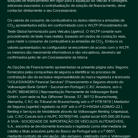
soluções de financiamento em vigor para a aquisição do Veículo e vantagens
adicionais associadas à contratualização de solução de financiamento, deve
contactar diretamente o seu Concessionário.
Os valores de consumo de combustível e os dados relativos a emissões de
CO
apresentados estão em conformidade com o WLTP (Procedimento de
2
Teste Global harmonizado para Veículos Ligeiros). O WLTP consiste num
procedimento de teste mais realista, baseado em dados de condução reais,
para medir o consumo de combustível e as emissões de CO
. Embora os
2
valores apresentados no configurador se encontrem de acordo com o WLTP,
os mesmos são meramente informativos e não vinculativos, devendo ser
confirmados junto de um Concessionário da Marca.
As Opções de Financiamento apresentadas na presente página e/ou Seguros
fornecidos pelas companhias de seguros a identificar no processo de
contratação são da exclusiva responsabilidade da marca registada e licenciada
"VOLKSWAGEN Financial Services" (Financiamento e Seguros através do
Volkswagen Bank GmbH - Sucursal em Portugal | C.R.C Amadora, sob o
NUPC 980463653 | Representação Permanente de Volkswagen Bank
GmbH, com sede na Rua Gifhorner Strasse, 57, 38112 Braunschweig,
Alemanha, C.R.C do Tribunal de Braunschweig sob o nº HTB1819 | Mediador
de Seguros (agente) registado na ASF sob o nº D-HNQM-UQ9MO-22 |.
Renting e Serviços de Mobilidade através da Volkswagen Renting Unipessoal,
Lda. C.R.C Cascais sob o NUPC 507850149, capital social 435.000,00 Euros.
A SIVA - SOCIEDADE DE IMPORTAÇÃO DE VEÍCULOS AUTOMÓVEIS,
S.A., encontra-se devidamente licenciada e registada como intermediária de
crédito a título acessório junto do Banco de Portugal sob o n.º 6651,
mediante contrato de vinculação, não exclusivo, celebrado com o Volkswagen