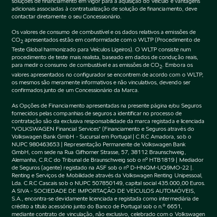
soluções de financiamento em vigor para a aquisição do Veículo e vantagens
adicionais associadas à contratualização de solução de financiamento, deve
contactar diretamente o seu Concessionário.
Os valores de consumo de combustível e os dados relativos a emissões de
CO
apresentados estão em conformidade com o WLTP (Procedimento de
2
Teste Global harmonizado para Veículos Ligeiros). O WLTP consiste num
procedimento de teste mais realista, baseado em dados de condução reais,
para medir o consumo de combustível e as emissões de CO
. Embora os
2
valores apresentados no configurador se encontrem de acordo com o WLTP,
os mesmos são meramente informativos e não vinculativos, devendo ser
confirmados junto de um Concessionário da Marca.
As Opções de Financiamento apresentadas na presente página e/ou Seguros
fornecidos pelas companhias de seguros a identificar no processo de
contratação são da exclusiva responsabilidade da marca registada e licenciada
"VOLKSWAGEN Financial Services" (Financiamento e Seguros através do
Volkswagen Bank GmbH - Sucursal em Portugal | C.R.C Amadora, sob o
NUPC 980463653 | Representação Permanente de Volkswagen Bank
GmbH, com sede na Rua Gifhorner Strasse, 57, 38112 Braunschweig,
Alemanha, C.R.C do Tribunal de Braunschweig sob o nº HTB1819 | Mediador
de Seguros (agente) registado na ASF sob o nº D-HNQM-UQ9MO-22 |.
Renting e Serviços de Mobilidade através da Volkswagen Renting Unipessoal,
Lda. C.R.C Cascais sob o NUPC 507850149, capital social 435.000,00 Euros.
A SIVA - SOCIEDADE DE IMPORTAÇÃO DE VEÍCULOS AUTOMÓVEIS,
S.A., encontra-se devidamente licenciada e registada como intermediária de
crédito a título acessório junto do Banco de Portugal sob o n.º 6651,
mediante contrato de vinculação, não exclusivo, celebrado com o Volkswagen