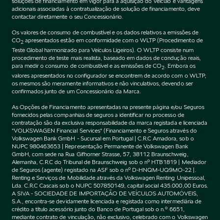
soluções de financiamento em vigor para a aquisição do Veículo e vantagens
adicionais associadas à contratualização de solução de financiamento, deve
contactar diretamente o seu Concessionário.
Os valores de consumo de combustível e os dados relativos a emissões de
CO
apresentados estão em conformidade com o WLTP (Procedimento de
2
Teste Global harmonizado para Veículos Ligeiros). O WLTP consiste num
procedimento de teste mais realista, baseado em dados de condução reais,
para medir o consumo de combustível e as emissões de CO
. Embora os
2
valores apresentados no configurador se encontrem de acordo com o WLTP,
os mesmos são meramente informativos e não vinculativos, devendo ser
confirmados junto de um Concessionário da Marca.
As Opções de Financiamento apresentadas na presente página e/ou Seguros
fornecidos pelas companhias de seguros a identificar no processo de
contratação são da exclusiva responsabilidade da marca registada e licenciada
"VOLKSWAGEN Financial Services" (Financiamento e Seguros através do
Volkswagen Bank GmbH - Sucursal em Portugal | C.R.C Amadora, sob o
NUPC 980463653 | Representação Permanente de Volkswagen Bank
GmbH, com sede na Rua Gifhorner Strasse, 57, 38112 Braunschweig,
Alemanha, C.R.C do Tribunal de Braunschweig sob o nº HTB1819 | Mediador
de Seguros (agente) registado na ASF sob o nº D-HNQM-UQ9MO-22 |.
Renting e Serviços de Mobilidade através da Volkswagen Renting Unipessoal,
Lda. C.R.C Cascais sob o NUPC 507850149, capital social 435.000,00 Euros.
A SIVA - SOCIEDADE DE IMPORTAÇÃO DE VEÍCULOS AUTOMÓVEIS,
S.A., encontra-se devidamente licenciada e registada como intermediária de
crédito a título acessório junto do Banco de Portugal sob o n.º 6651,
mediante contrato de vinculação, não exclusivo, celebrado com o Volkswagen