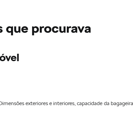
s que procurava
Serviço de mobilidade
óvel
Škoda Epiq
Quero um Škoda
Škoda Peaq
Soluções de financiamento
Campanhas para particulares
Inovação
Campanhas para Empresas
Conectividade Škoda
Usados Škoda
Mobilidade Elétrica
Dimensões exteriores e interiores, capacidade da bagageira