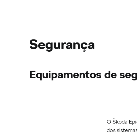
Informação Legal
As fotografias dos veículos visam apenas mostrar uma reprodução do modelo a
Pode confirmar toda a informação sobre o veículo (incluindo cor) junto do seu 
Os preços são PVPR (preço de venda ao público recomendado) para Portugal Cont
modos de pagamento e ainda, quando aplicável, soluções de financiamento em vi
Segurança
Concessionário.
Os valores de consumo de combustível e os dados relativos a emissões de CO
2
de teste mais realista, baseado em dados de condução reais, para medir o co
informativos e não vinculativos, devendo ser confirmados junto de um Concessi
Equipamentos de se
As Opções de Financiamento apresentadas na presente página e/ou Seguros forne
"VOLKSWAGEN Financial Services" (Financiamento e Seguros através do Vol
Rua Gifhorner Strasse, 57, 38112 Braunschweig, Alemanha, C.R.C do Tribuna
através da Volkswagen Renting Unipessoal, Lda. C.R.C Cascais sob o NUPC
registada como intermediária de crédito a título acessório junto do Banco de 
aqui.
*Chamada para Rede fixa Nacional
A potência máxima é determinada de acordo com a norma UN-GTR.21. A potência 
temperatura ideal. A potência disponível varia de acordo com o cenário de condu
O Škoda Epiq
dos sistemas