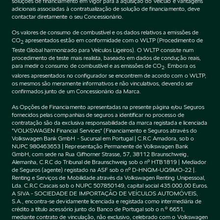
soluções de financiamento em vigor para a aquisição do Veículo e vantagens
adicionais associadas à contratualização de solução de financiamento, deve
contactar diretamente o seu Concessionário.
Os valores de consumo de combustível e os dados relativos a emissões de
CO
apresentados estão em conformidade com o WLTP (Procedimento de
2
Teste Global harmonizado para Veículos Ligeiros). O WLTP consiste num
procedimento de teste mais realista, baseado em dados de condução reais,
para medir o consumo de combustível e as emissões de CO
. Embora os
2
valores apresentados no configurador se encontrem de acordo com o WLTP,
os mesmos são meramente informativos e não vinculativos, devendo ser
confirmados junto de um Concessionário da Marca.
As Opções de Financiamento apresentadas na presente página e/ou Seguros
fornecidos pelas companhias de seguros a identificar no processo de
contratação são da exclusiva responsabilidade da marca registada e licenciada
"VOLKSWAGEN Financial Services" (Financiamento e Seguros através do
Volkswagen Bank GmbH - Sucursal em Portugal | C.R.C Amadora, sob o
NUPC 980463653 | Representação Permanente de Volkswagen Bank
GmbH, com sede na Rua Gifhorner Strasse, 57, 38112 Braunschweig,
Alemanha, C.R.C do Tribunal de Braunschweig sob o nº HTB1819 | Mediador
de Seguros (agente) registado na ASF sob o nº D-HNQM-UQ9MO-22 |.
Renting e Serviços de Mobilidade através da Volkswagen Renting Unipessoal,
Lda. C.R.C Cascais sob o NUPC 507850149, capital social 435.000,00 Euros.
A SIVA - SOCIEDADE DE IMPORTAÇÃO DE VEÍCULOS AUTOMÓVEIS,
S.A., encontra-se devidamente licenciada e registada como intermediária de
crédito a título acessório junto do Banco de Portugal sob o n.º 6651,
mediante contrato de vinculação, não exclusivo, celebrado com o Volkswagen