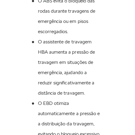
O ABS evita o bloqueio das 
Bank Gmbh - Sucursal em Portugal. Para mais informações
aqui.
rodas durante travagens de 
*Chamada para Rede fixa Nacional
emergência ou em pisos 
A potência máxima é determinada de acordo com a norma UN-GTR.21. A
potência máxima está disponível quando a bateria de alta tensão está no
escorregadios.
estado de carga (EdC) mais elevado possível e a funcionar dentro do intervalo
de temperatura ideal. A potência disponível varia de acordo com o cenário de
O assistente de travagem 
condução e é influenciada por fatores que incluem a temperatura da bateria, o
seu EdC e o envelhecimento físico da bateria de alta tensão.
HBA aumenta a pressão de 
travagem em situações de 
Imprint
emergência, ajudando a 
Definições de Cookies
reduzir significativamente a 
Política de Privacidade
distância de travagem.
Política de Cookies
O EBD otimiza 
Termos e condições
automaticamente a pressão e 
Intermediação de Crédito
a distribuição da travagem, 
Sistema de denúncia
evitando o bloqueio excessivo 