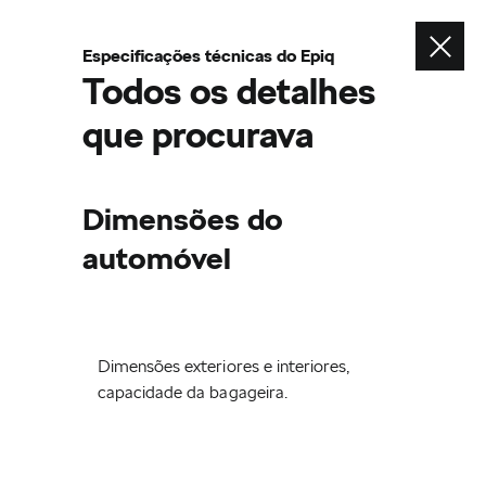
Contacte-nos
Especificações técnicas do Epiq
Envie um email
Todos os detalhes
Contacte-nos
que procurava
Telefone
Dimensões do
automóvel
ver também
Configurador
Dimensões exteriores e interiores,
Pedido de Contacto
capacidade da bagageira.
Concessionários Škoda
Serviço de mobilidade