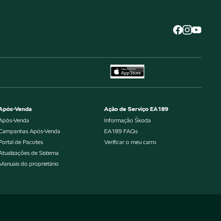
Após-Venda
Ação de Serviço EA189
Após-Venda
Informação Škoda
Campanhas Após-Venda
EA189 FAQs
Portal de Pacotes
Verificar o meu carro
Atualizações de Sistema
Manuais do proprietário