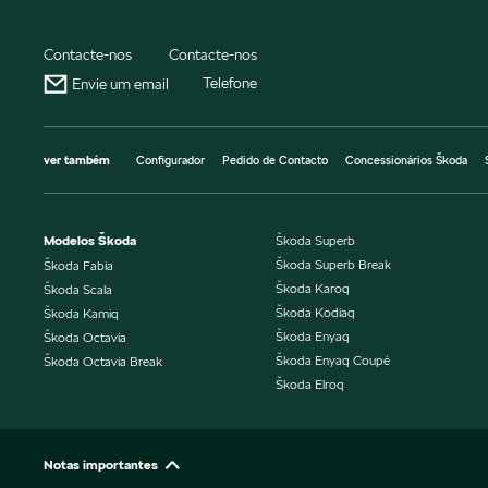
Contacte-nos
Contacte-nos
Telefone
Envie um email
ver também
Configurador
Pedido de Contacto
Concessionários Škoda
Modelos Škoda
Škoda Superb
Škoda Superb Break
Škoda Fabia
Škoda Karoq
Škoda Scala
Škoda Kodiaq
Škoda Kamiq
Škoda Enyaq
Škoda Octavia
Škoda Enyaq Coupé
Škoda Octavia Break
Škoda Elroq
Notas importantes