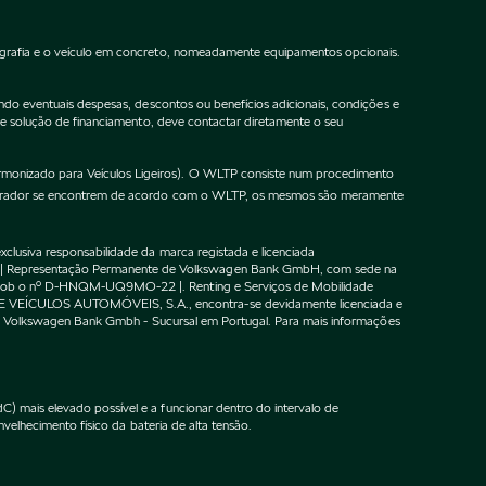
ografia e o veículo em concreto, nomeadamente equipamentos opcionais.
do eventuais despesas, descontos ou benefícios adicionais, condições e
de solução de financiamento, deve contactar diretamente o seu
onizado para Veículos Ligeiros). O WLTP consiste num procedimento
gurador se encontrem de acordo com o WLTP, os mesmos são meramente
lusiva responsabilidade da marca registada e licenciada
 | Representação Permanente de Volkswagen Bank GmbH, com sede na
F sob o nº D-HNQM-UQ9MO-22 |. Renting e Serviços de Mobilidade
DE VEÍCULOS AUTOMÓVEIS, S.A., encontra-se devidamente licenciada e
m o Volkswagen Bank Gmbh - Sucursal em Portugal. Para mais informações
 mais elevado possível e a funcionar dentro do intervalo de
velhecimento físico da bateria de alta tensão.