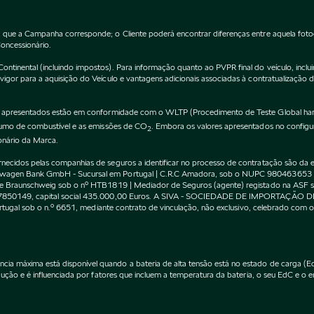
 que a Campanha corresponde; o Cliente poderá encontrar diferenças entre aquela fot
Concessionário.
inental (incluindo impostos). Para informação quanto ao PVPR final do veículo, incluin
gor para a aquisição do Veículo e vantagens adicionais associadas à contratualização 
apresentados estão em conformidade com o WLTP (Procedimento de Teste Global harm
nsumo de combustível e as emissões de CO
. Embora os valores apresentados no confi
2
onário da Marca.
cidos pelas companhias de seguros a identificar no processo de contratação são da exc
kswagen Bank GmbH - Sucursal em Portugal | C.R.C Amadora, sob o NUPC 980463653
l de Braunschweig sob o nº HTB1819 | Mediador de Seguros (agente) registado na AS
 507850149, capital social 435.000,00 Euros. A SIVA - SOCIEDADE DE IMPORTAÇÃO 
Portugal sob o n.º 6651, mediante contrato de vinculação, não exclusivo, celebrado co
máxima está disponível quando a bateria de alta tensão está no estado de carga (EdC)
ção e é influenciada por fatores que incluem a temperatura da bateria, o seu EdC e o en