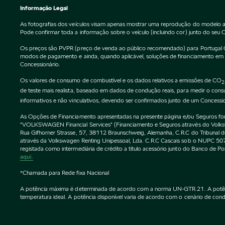
Informação Legal
As fotografias dos veículos visam apenas mostrar uma reprodução do modelo a
Pode confirmar toda a informação sobre o veículo (incluindo cor) junto do seu 
Os preços são PVPR (preço de venda ao público recomendado) para Portugal Cont
modos de pagamento e ainda, quando aplicável, soluções de financiamento em vi
Concessionário.
Os valores de consumo de combustível e os dados relativos a emissões de CO
2
de teste mais realista, baseado em dados de condução reais, para medir o co
informativos e não vinculativos, devendo ser confirmados junto de um Concessi
As Opções de Financiamento apresentadas na presente página e/ou Seguros forne
"VOLKSWAGEN Financial Services" (Financiamento e Seguros através do Vol
Rua Gifhorner Strasse, 57, 38112 Braunschweig, Alemanha, C.R.C do Tribuna
através da Volkswagen Renting Unipessoal, Lda. C.R.C Cascais sob o NUPC
registada como intermediária de crédito a título acessório junto do Banco de 
aqui.
*Chamada para Rede fixa Nacional
A potência máxima é determinada de acordo com a norma UN-GTR.21. A potência 
temperatura ideal. A potência disponível varia de acordo com o cenário de condu