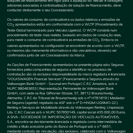
soluções de financiamento em vigor para a aquisição do Veículo e vantagens
adicionais associadas à contratualização de solução de financiamento, deve
contactar diretamente o seu Concessionário.
Os valores de consumo de combustível e os dados relativos a emissões de
CO
apresentados estão em conformidade com o WLTP (Procedimento de
2
Teste Global harmonizado para Veículos Ligeiros). O WLTP consiste num
procedimento de teste mais realista, baseado em dados de condução reais,
para medir o consumo de combustível e as emissões de CO
. Embora os
2
valores apresentados no configurador se encontrem de acordo com o WLTP,
os mesmos são meramente informativos e não vinculativos, devendo ser
confirmados junto de um Concessionário da Marca.
As Opções de Financiamento apresentadas na presente página e/ou Seguros
fornecidos pelas companhias de seguros a identificar no processo de
contratação são da exclusiva responsabilidade da marca registada e licenciada
"VOLKSWAGEN Financial Services" (Financiamento e Seguros através do
Volkswagen Bank GmbH - Sucursal em Portugal | C.R.C Amadora, sob o
NUPC 980463653 | Representação Permanente de Volkswagen Bank
GmbH, com sede na Rua Gifhorner Strasse, 57, 38112 Braunschweig,
Alemanha, C.R.C do Tribunal de Braunschweig sob o nº HTB1819 | Mediador
de Seguros (agente) registado na ASF sob o nº D-HNQM-UQ9MO-22 |.
Renting e Serviços de Mobilidade através da Volkswagen Renting Unipessoal,
Lda. C.R.C Cascais sob o NUPC 507850149, capital social 435.000,00 Euros.
A SIVA - SOCIEDADE DE IMPORTAÇÃO DE VEÍCULOS AUTOMÓVEIS,
S.A., encontra-se devidamente licenciada e registada como intermediária de
crédito a título acessório junto do Banco de Portugal sob o n.º 6651,
mediante contrato de vinculação, não exclusivo, celebrado com o Volkswagen